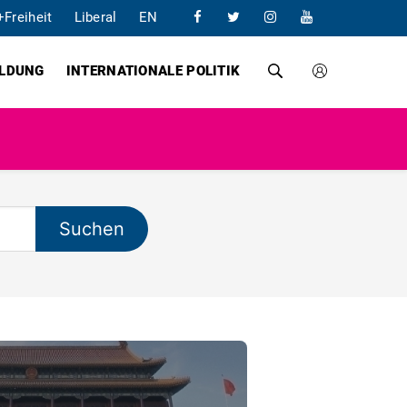
+Freiheit
Liberal
EN
ILDUNG
INTERNATIONALE POLITIK