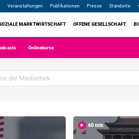
Veranstaltungen
Publikationen
Presse
Standorte
SOZIALE MARKTWIRTSCHAFT
OFFENE GESELLSCHAFT
B
odcasts
Onlinekurse
60 min