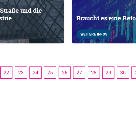
-Straße und die
strie
Braucht es eine Re
WEITERE INFOS
22
23
24
25
26
27
28
29
30