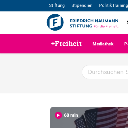
Stiftung
Stipendien
PolitikTraining
+Freiheit
Mediathek
P
60 min