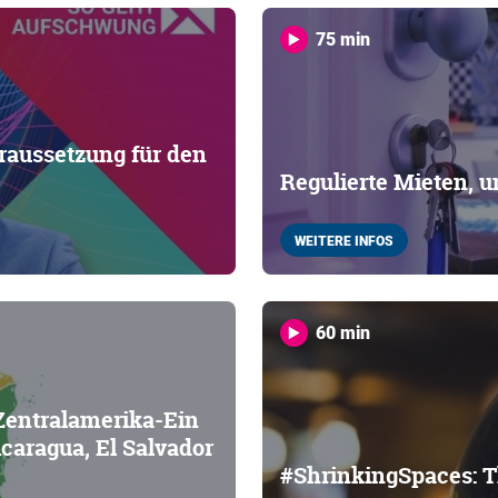
75 min
oraussetzung für den
Regulierte Mieten, u
WEITERE INFOS
60 min
 Zentralamerika-Ein
icaragua, El Salvador
#ShrinkingSpaces: 