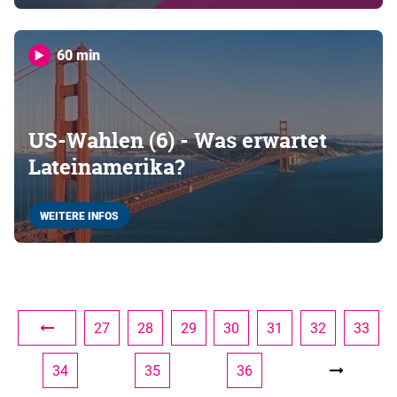
60 min
US-Wahlen (6) - Was erwartet
Lateinamerika?
WEITERE INFOS
27
28
29
30
31
32
33
34
35
36