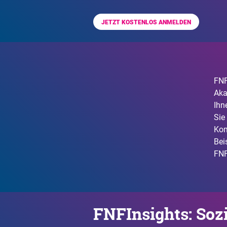
JETZT KOSTENLOS ANMELDEN
FNF
Aka
Ihn
Sie
Kom
Bei
FNF
FNFInsights: Soz