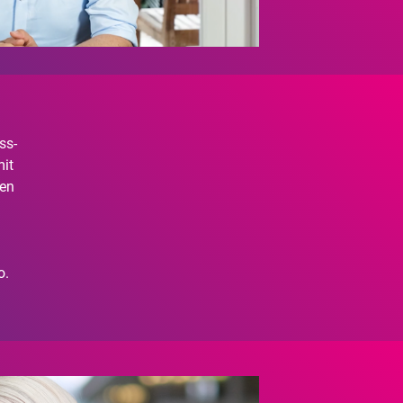
ss-
mit
nen
o.