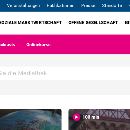
Veranstaltungen
Publikationen
Presse
Standorte
SOZIALE MARKTWIRTSCHAFT
OFFENE GESELLSCHAFT
B
odcasts
Onlinekurse
100 min