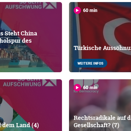
60 min
s Steht China
holspur des
Türkische Aussöhnun
WEITERE INFOS
60 min
Rechtsradikale auf d
 dem Land (4)
Gesellschaft? (7)