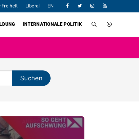
+Freiheit
Liberal
EN
ILDUNG
INTERNATIONALE POLITIK