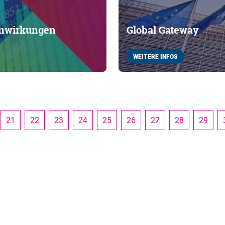
enwirkungen
Global Gateway
WEITERE INFOS
21
22
23
24
25
26
27
28
29