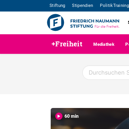
Stiftung
Stipendien
PolitikTraining
+Freiheit
Mediathek
P
60 min