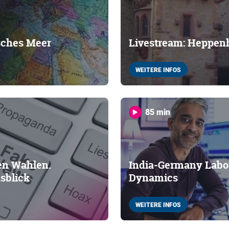
sches Meer
Livestream: Heppen
WEITERE INFOS
85 min
en Wahlen.
India-Germany Labor
sblick
Dynamics
WEITERE INFOS