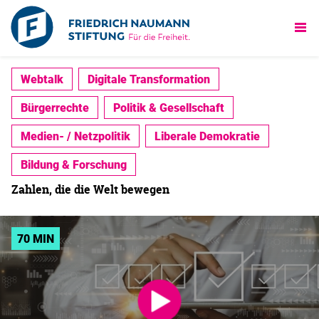
Webtalk
Digitale Transformation
Bürgerrechte
Politik & Gesellschaft
Medien- / Netzpolitik
Liberale Demokratie
Bildung & Forschung
Zahlen, die die Welt bewegen
70 MIN