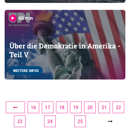
60 min
Über die Demokratie in Amerika -
Teil V
WEITERE INFOS
16
17
18
19
20
21
22
23
24
25