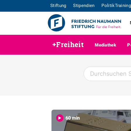
Stiftung
Stipendien
PolitikTraining
+Freiheit
Mediathek
P
60 min