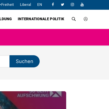
+Freiheit
Liberal
EN
ILDUNG
INTERNATIONALE POLITIK