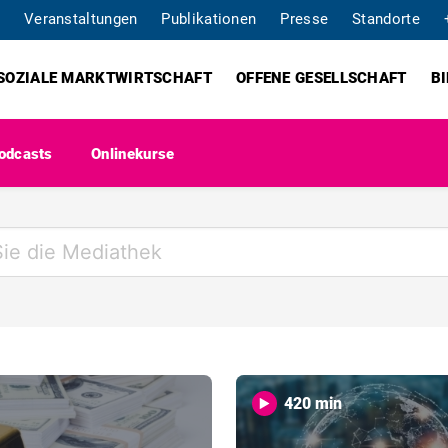
Veranstaltungen
Publikationen
Presse
Standorte
SOZIALE MARKTWIRTSCHAFT
OFFENE GESELLSCHAFT
B
odcasts
Onlinekurse
420 min