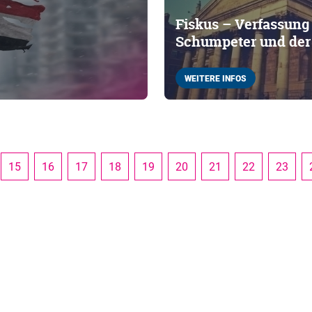
Fiskus – Verfassung
Schumpeter und der 
WEITERE INFOS
15
16
17
18
19
20
21
22
23