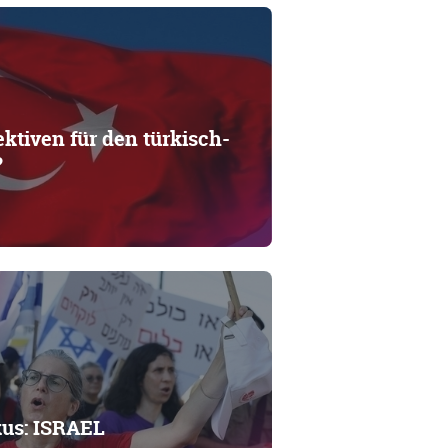
ktiven für den türkisch-
?
kus: ISRAEL