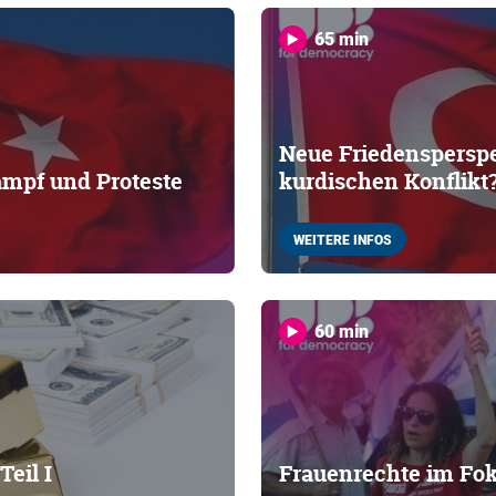
65 min
Neue Friedensperspe
mpf und Proteste
kurdischen Konflikt
WEITERE INFOS
60 min
Teil I
Frauenrechte im Fo