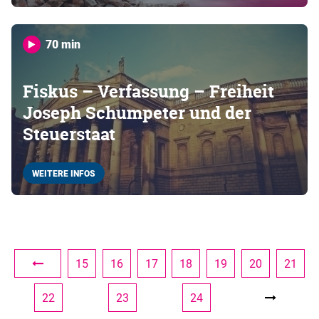
70 min
Fiskus – Verfassung – Freiheit
Joseph Schumpeter und der
Steuerstaat
WEITERE INFOS
15
16
17
18
19
20
21
22
23
24