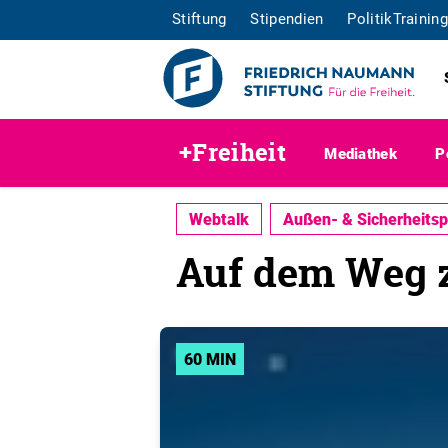
Stiftung
Stipendien
PolitikTraining
+Freiheit
Mediathek
P
Webtalk
Außen- & Sicherheitspo
Auf dem Weg 
60 MIN