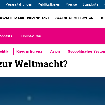
Veranstaltungen
Publikationen
Presse
Standorte
SOZIALE MARKTWIRTSCHAFT
OFFENE GESELLSCHAFT
B
odcasts
Onlinekurse
litik
Krieg in Europa
Asien
Geopolitischer Syst
zur Weltmacht?