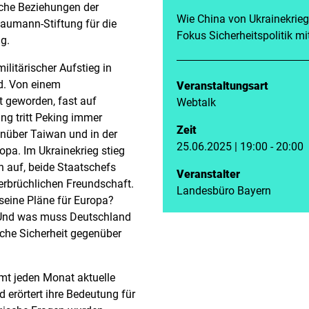
ische Beziehungen der
Wie China von Ukrainekrieg
Naumann-Stiftung für die
Fokus Sicherheitspolitik mi
g.
ilitärischer Aufstieg in
d. Von einem
Veranstaltungsart
t geworden, fast auf
Webtalk
ng tritt Peking immer
Zeit
genüber Taiwan und in der
25.06.2025 | 19:00 - 20:00
opa. Im Ukrainekrieg stieg
 auf, beide Staatschefs
Veranstalter
verbrüchlichen Freundschaft.
Landesbüro Bayern
 seine Pläne für Europa?
? Und was muss Deutschland
che Sicherheit gegenüber
mmt jeden Monat aktuelle
d erörtert ihre Bedeutung für