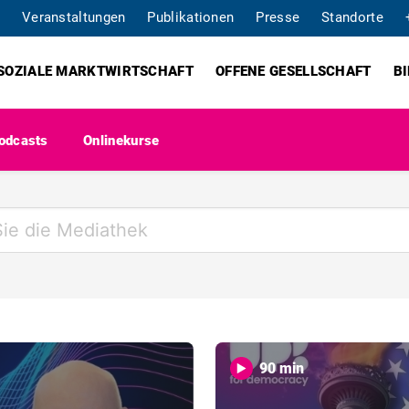
Veranstaltungen
Publikationen
Presse
Standorte
SOZIALE MARKTWIRTSCHAFT
OFFENE GESELLSCHAFT
B
odcasts
Onlinekurse
90 min