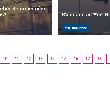
ischer Reformer oder
us?
Naumann ad Hoc: Na
WEITERE INFOS
10
11
12
13
14
15
16
17
18