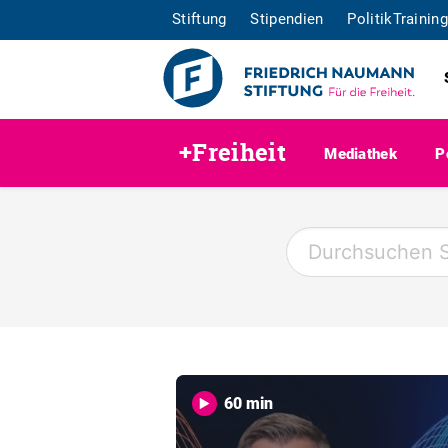
Stiftung
Stipendien
PolitikTraining
+Freiheit
Mediathek
P
60 min