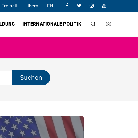
+Freiheit
Liberal
EN
ILDUNG
INTERNATIONALE POLITIK