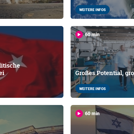
WEITERE INFOS
60 min
litische
ei
Großes Potential, g
WEITERE INFOS
60 min