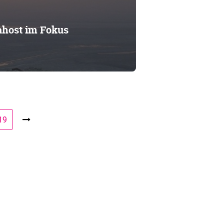
host im Fokus
19