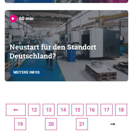
60 min
Neustart für den Standort
Deutschland?
WEITERE INFOS
12
13
14
15
16
17
18
19
20
21