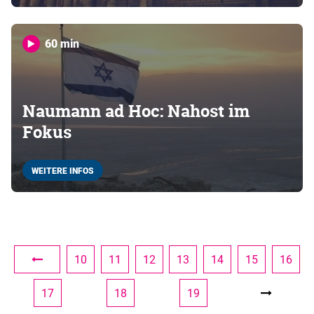
60 min
Naumann ad Hoc: Nahost im
Fokus
WEITERE INFOS
10
11
12
13
14
15
16
17
18
19