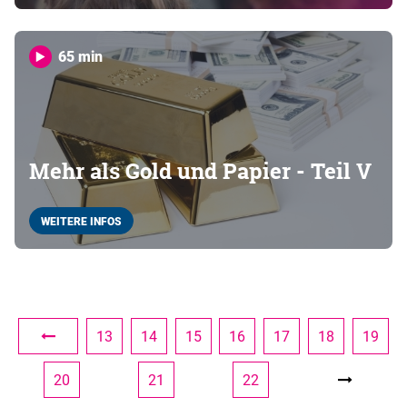
65 min
Mehr als Gold und Papier - Teil V
WEITERE INFOS
13
14
15
16
17
18
19
20
21
22