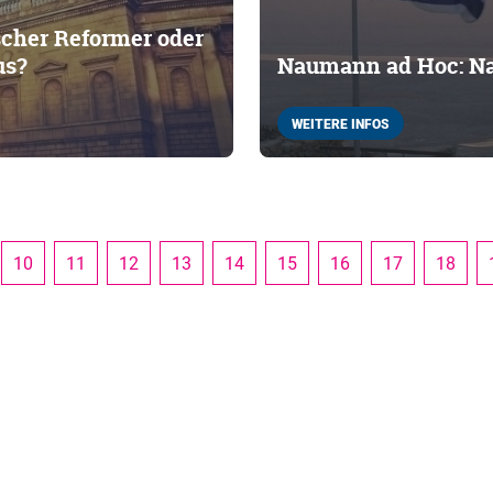
ischer Reformer oder
us?
Naumann ad Hoc: Na
WEITERE INFOS
10
11
12
13
14
15
16
17
18