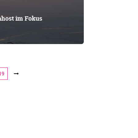
host im Fokus
19