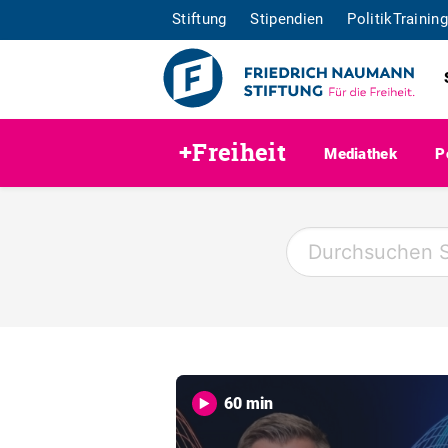
Stiftung
Stipendien
PolitikTraining
+Freiheit
Mediathek
P
60 min