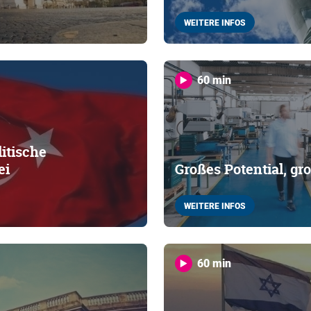
WEITERE INFOS
60 min
litische
ei
Großes Potential, g
WEITERE INFOS
60 min