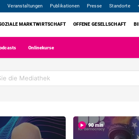
Veranstaltungen
Publikationen
Presse
Standorte
SOZIALE MARKTWIRTSCHAFT
OFFENE GESELLSCHAFT
B
odcasts
Onlinekurse
90 min