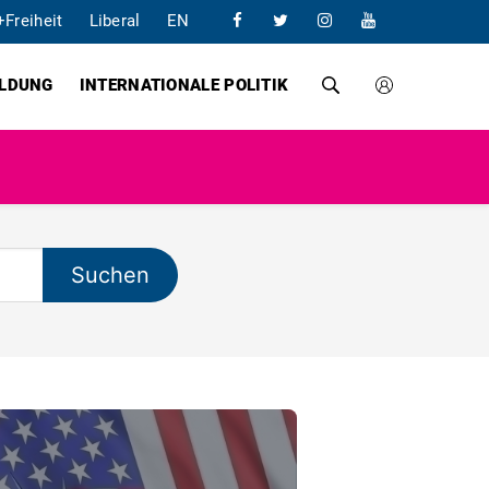
+Freiheit
Liberal
EN
ILDUNG
INTERNATIONALE POLITIK