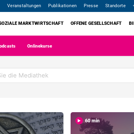
Veranstaltungen
Publikationen
Presse
Standorte
SOZIALE MARKTWIRTSCHAFT
OFFENE GESELLSCHAFT
B
odcasts
Onlinekurse
60 min