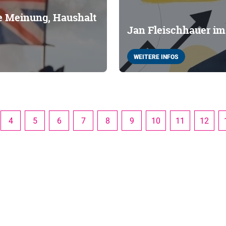
he Meinung, Haushalt
Jan Fleischhauer i
WEITERE INFOS
4
5
6
7
8
9
10
11
12