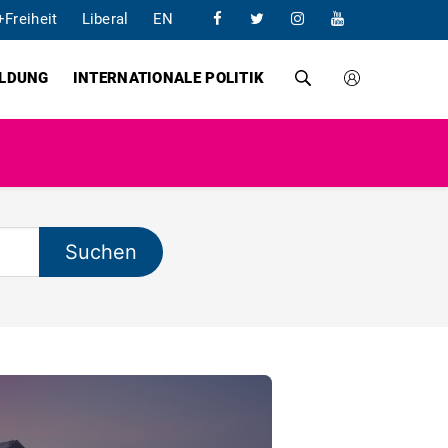
+Freiheit
Liberal
EN
ILDUNG
INTERNATIONALE POLITIK