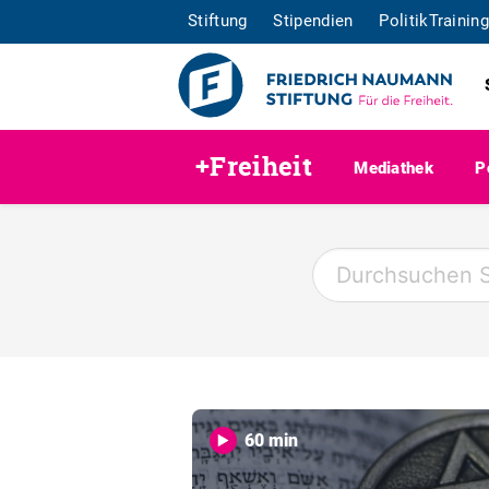
Stiftung
Stipendien
PolitikTraining
+Freiheit
Mediathek
P
60 min