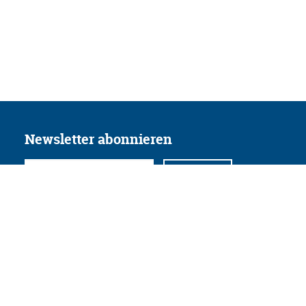
Newsletter abonnieren
Folgen Sie uns
Facebook
Twitter
Instagram
YouTube
Xing
Linkedin