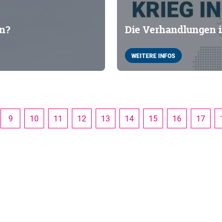
in?
Die Verhandlungen 
WEITERE INFOS
9
10
11
12
13
14
15
16
17