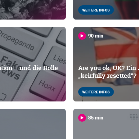
WEITERE INFOS
90 min
ion – und die Rolle
Are you ok, UK? Ein
„keirfully resetted“?
WEITERE INFOS
85 min