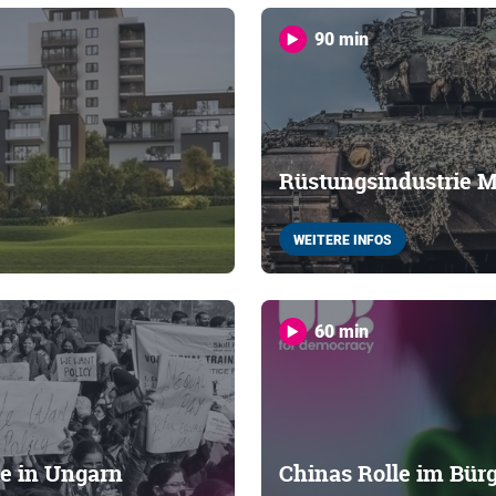
90 min
Rüstungsindustrie 
WEITERE INFOS
60 min
ie in Ungarn
Chinas Rolle im Bür