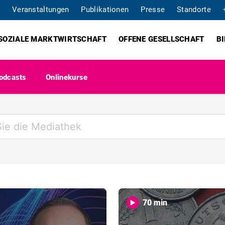
Veranstaltungen
Publikationen
Presse
Standorte
SOZIALE MARKTWIRTSCHAFT
OFFENE GESELLSCHAFT
B
odcasts
Onlinekurse
70 min