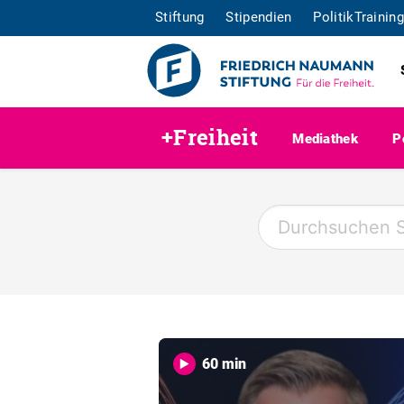
Stiftung
Stipendien
PolitikTraining
+Freiheit
Mediathek
P
60 min