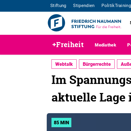
Stiftung
Stipendien
PolitikTraining
+Freiheit
Mediathek
P
Webtalk
Bürgerrechte
Auße
Im Spannungsf
aktuelle Lage
85 MIN