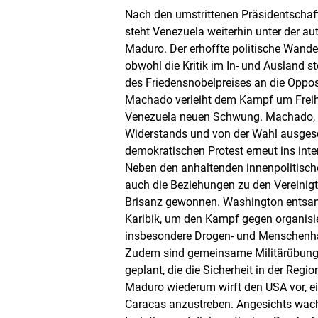
Nach den umstrittenen Präsidentschaf
steht Venezuela weiterhin unter der au
Maduro. Der erhoffte politische Wandel
obwohl die Kritik im In- und Ausland s
des Friedensnobelpreises an die Oppos
Machado verleiht dem Kampf um Freihe
Venezuela neuen Schwung. Machado, S
Widerstands und von der Wahl ausgesc
demokratischen Protest erneut ins inter
Neben den anhaltenden innenpolitisc
auch die Beziehungen zu den Vereinigt
Brisanz gewonnen. Washington entsand
Karibik, um den Kampf gegen organisie
insbesondere Drogen- und Menschenhan
Zudem sind gemeinsame Militärübunge
geplant, die die Sicherheit in der Regio
Maduro wiederum wirft den USA vor, e
Caracas anzustreben. Angesichts wach