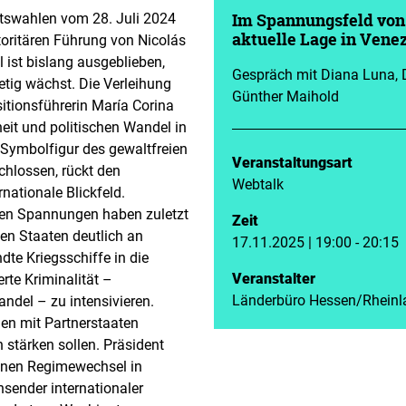
tswahlen vom 28. Juli 2024
Im Spannungsfeld von
toritären Führung von Nicolás
aktuelle Lage in Vene
 ist bislang ausgeblieben,
Gespräch mit Diana Luna, D
tetig wächst. Die Verleihung
Günther Maihold
itionsführerin María Corina
it und politischen Wandel in
ymbolfigur des gewaltfreien
Veranstaltungsart
hlossen, rückt den
Webtalk
nationale Blickfeld.
hen Spannungen haben zuletzt
Zeit
en Staaten deutlich an
17.11.2025 | 19:00 - 20:15
te Kriegsschiffe in die
Veranstalter
rte Kriminalität –
Länderbüro Hessen/Rheinl
del – zu intensivieren.
n mit Partnerstaaten
n stärken sollen. Präsident
inen Regimewechsel in
sender internationaler