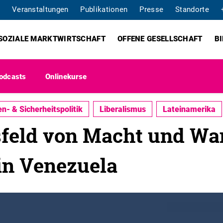
Veranstaltungen
Publikationen
Presse
Standorte
SOZIALE MARKTWIRTSCHAFT
OFFENE GESELLSCHAFT
B
odcasts
Onlinekurse
n- & Sicherheitspolitik
Liberalismus
Lateinamerika
eld von Macht und Wan
 in Venezuela