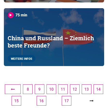
75 min
China und Russland – Ziemlich
beste Freunde?
WEITERE INFOS
8
9
10
11
12
13
14
15
16
17