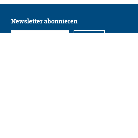
Newsletter abonnieren
Folgen Sie uns
Facebook
Twitter
Instagram
YouTube
Xing
Linkedin
Datenschutz