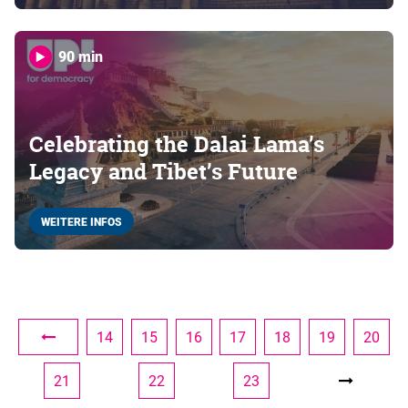
90 min
Celebrating the Dalai Lama’s
Legacy and Tibet’s Future
WEITERE INFOS
14
15
16
17
18
19
20
21
22
23