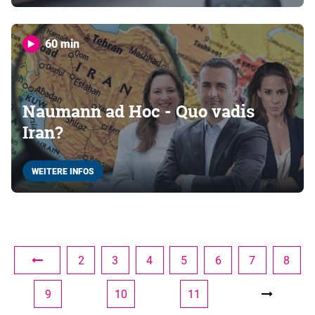
60 min
Naumann ad Hoc - Quo vadis
Iran?
WEITERE INFOS
2
3
4
5
6
7
8
9
10
11