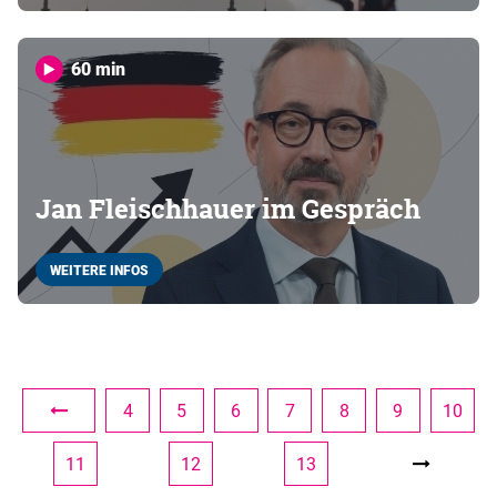
60 min
Jan Fleischhauer im Gespräch
WEITERE INFOS
4
5
6
7
8
9
10
11
12
13