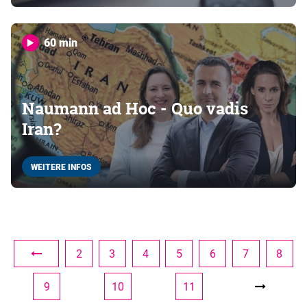
60 min
Naumann ad Hoc - Quo vadis
Iran?
WEITERE INFOS
2
3
4
5
6
7
8
9
10
11