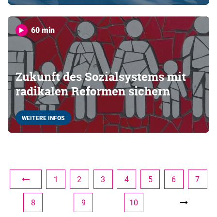
60 min
Zukunft des Sozialsystems mit
radikalen Reformen sichern
WEITERE INFOS
1
2
3
4
5
6
7
8
9
10