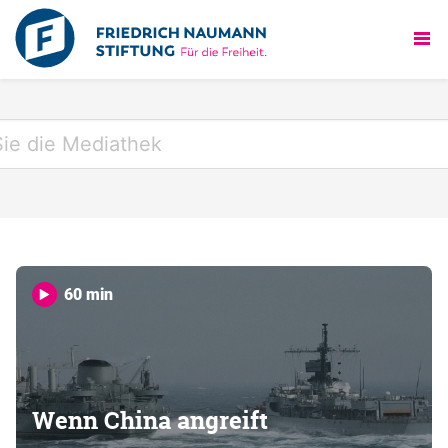
60 min
Wenn China angreift