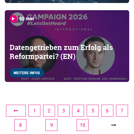
60 min
Datengetrieben zum Erfolg als
Reformpartei? (EN)
WEITERE INFOS
1
2
3
4
5
6
7
8
9
10