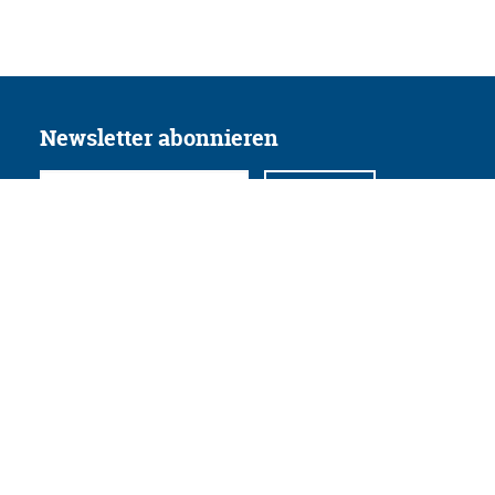
Newsletter abonnieren
Folgen Sie uns
Facebook
Twitter
Instagram
YouTube
Xing
Linkedin