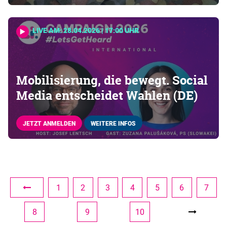
LIVE AM: 28.04.2026 | 17:00 UHR
Mobilisierung, die bewegt. Social
Media entscheidet Wahlen (DE)
JETZT ANMELDEN
WEITERE INFOS
1
2
3
4
5
6
7
8
9
10