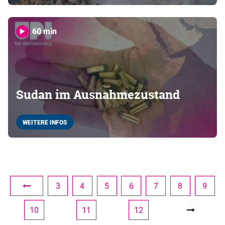
60 min
Sudan im Ausnahmezustand
WEITERE INFOS
3
4
5
6
7
8
9
10
11
12