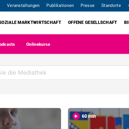
Veranstaltungen
Publikationen
Presse
Standorte
SOZIALE MARKTWIRTSCHAFT
OFFENE GESELLSCHAFT
B
odcasts
Onlinekurse
60 min