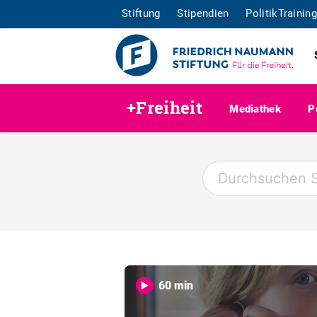
Stiftung
Stipendien
PolitikTraining
+Freiheit
Mediathek
P
60 min