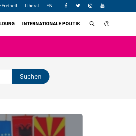
+Freiheit
Liberal
EN
ILDUNG
INTERNATIONALE POLITIK