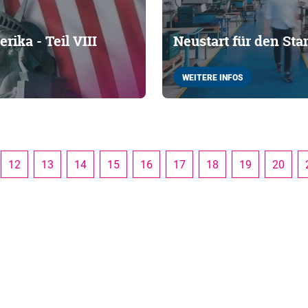
ika - Teil VIII
Neustart für den St
WEITERE INFOS
12
13
14
15
16
17
18
19
20