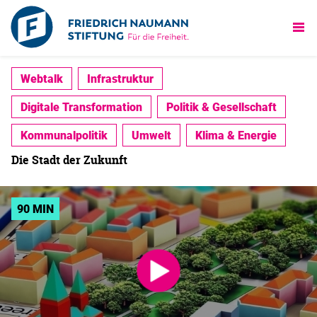
Webtalk
Infrastruktur
Digitale Transformation
Politik & Gesellschaft
Kommunalpolitik
Umwelt
Klima & Energie
Die Stadt der Zukunft
90 MIN