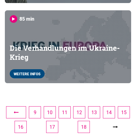
85 min
Die Verhandlungen im Ukraine-
Krieg
WEITERE INFOS
9
10
11
12
13
14
15
16
17
18