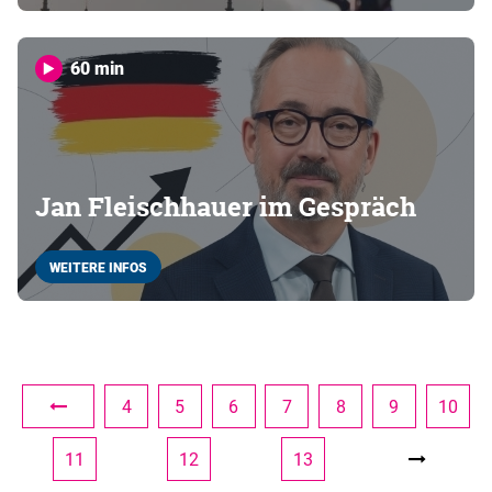
60 min
Jan Fleischhauer im Gespräch
WEITERE INFOS
4
5
6
7
8
9
10
11
12
13