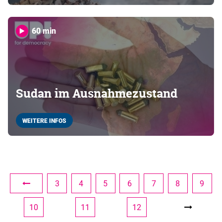
60 min
Sudan im Ausnahmezustand
WEITERE INFOS
3
4
5
6
7
8
9
10
11
12