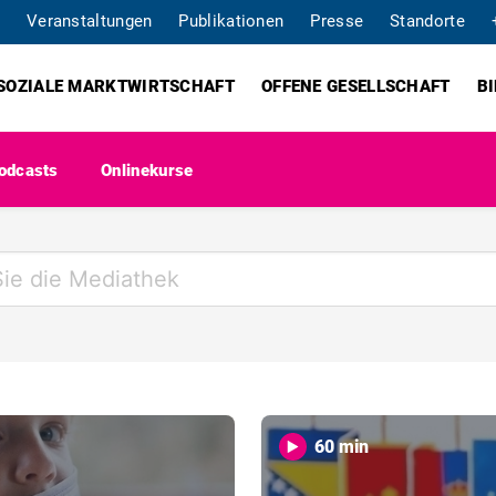
Veranstaltungen
Publikationen
Presse
Standorte
SOZIALE MARKTWIRTSCHAFT
OFFENE GESELLSCHAFT
B
odcasts
Onlinekurse
60 min