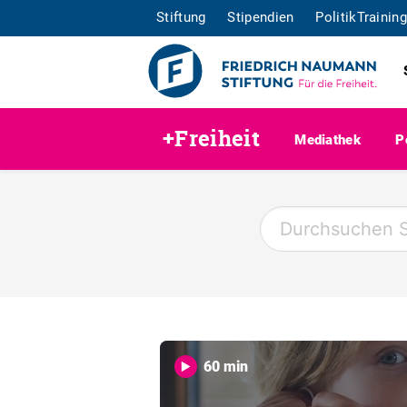
Stiftung
Stipendien
PolitikTraining
+Freiheit
Mediathek
P
60 min