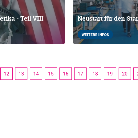
ika - Teil VIII
Neustart für den St
WEITERE INFOS
12
13
14
15
16
17
18
19
20