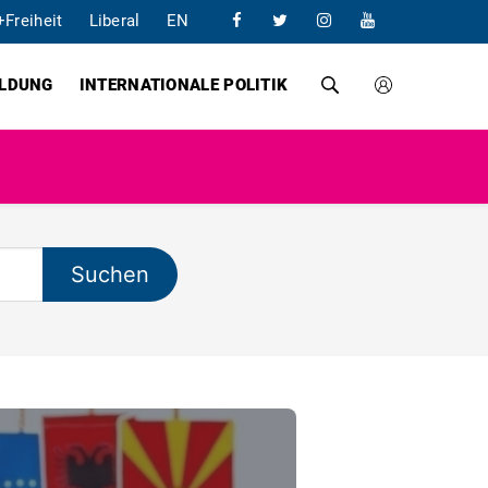
+Freiheit
Liberal
EN
ILDUNG
INTERNATIONALE POLITIK