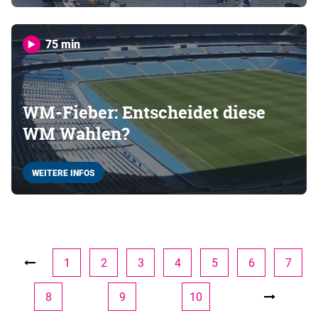
75 min
WM-Fieber: Entscheidet diese
WM Wahlen?
WEITERE INFOS
1
2
3
4
5
6
7
8
9
10