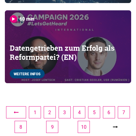
60 min
Datengetrieben zum Erfolg als
Reformpartei? (EN)
WEITERE INFOS
1
2
3
4
5
6
7
8
9
10