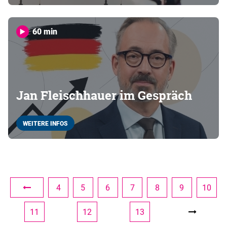
60 min
Jan Fleischhauer im Gespräch
WEITERE INFOS
4
5
6
7
8
9
10
11
12
13