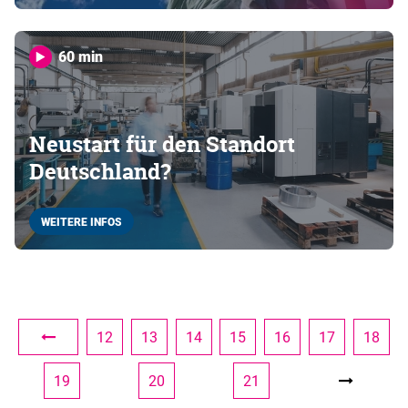
60 min
Neustart für den Standort
Deutschland?
WEITERE INFOS
12
13
14
15
16
17
18
19
20
21