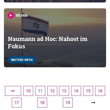
60 min
Naumann ad Hoc: Nahost im
Fokus
WEITERE INFOS
10
11
12
13
14
15
16
17
18
19