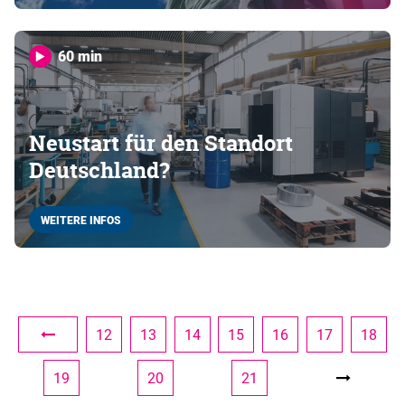
60 min
Neustart für den Standort
Deutschland?
WEITERE INFOS
12
13
14
15
16
17
18
19
20
21