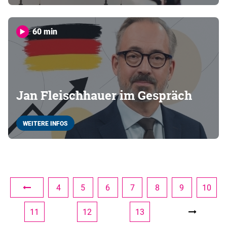
60 min
Jan Fleischhauer im Gespräch
WEITERE INFOS
4
5
6
7
8
9
10
11
12
13