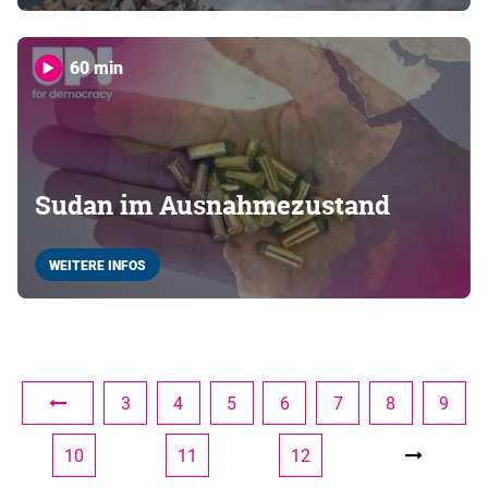
60 min
Sudan im Ausnahmezustand
WEITERE INFOS
3
4
5
6
7
8
9
10
11
12