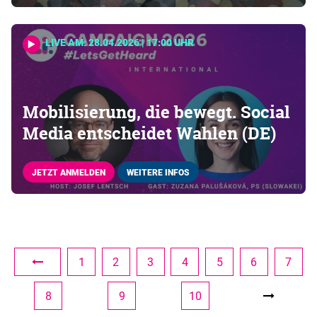
LIVE AM: 28.04.2026 | 17:00 UHR
Mobilisierung, die bewegt. Social
Media entscheidet Wahlen (DE)
JETZT ANMELDEN
WEITERE INFOS
1
2
3
4
5
6
7
8
9
10