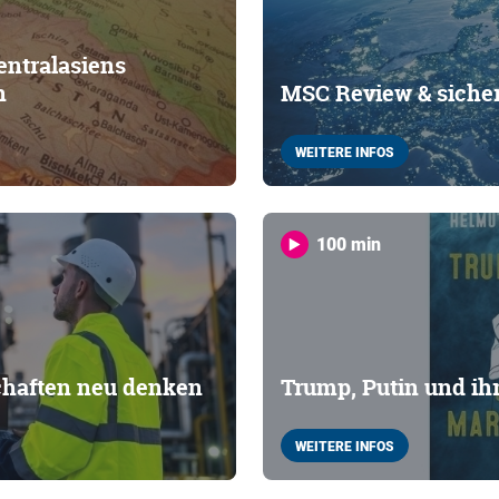
entralasiens
n
MSC Review & sicher
WEITERE INFOS
100 min
chaften neu denken
Trump, Putin und ih
WEITERE INFOS