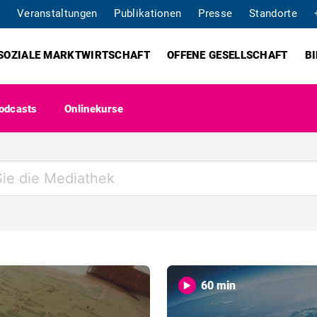
Veranstaltungen
Publikationen
Presse
Standorte
SOZIALE MARKTWIRTSCHAFT
OFFENE GESELLSCHAFT
B
odcasts
Onlinekurse
60 min