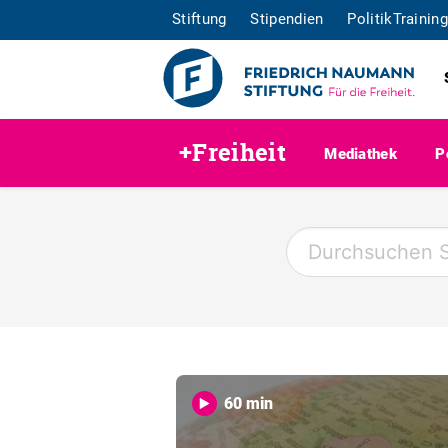
Stiftung
Stipendien
PolitikTraining
+Freiheit
Mediathek
P
60 min