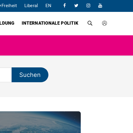
+Freiheit
Liberal
EN
ILDUNG
INTERNATIONALE POLITIK