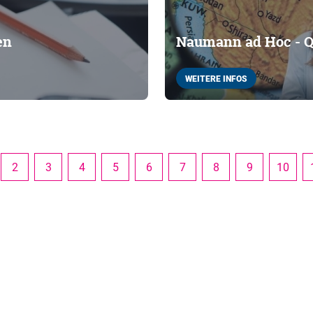
en
Naumann ad Hoc - Qu
WEITERE INFOS
2
3
4
5
6
7
8
9
10