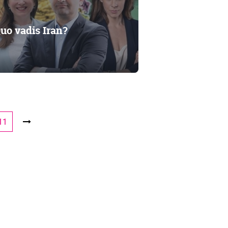
o vadis Iran?
11