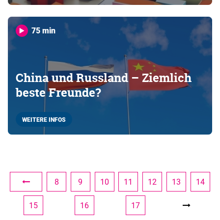
75 min
China und Russland – Ziemlich
beste Freunde?
WEITERE INFOS
8
9
10
11
12
13
14
15
16
17