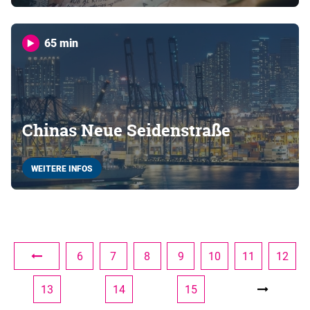
65 min
Chinas Neue Seidenstraße
WEITERE INFOS
6
7
8
9
10
11
12
13
14
15