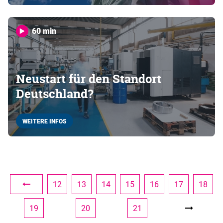
60 min
Neustart für den Standort
Deutschland?
WEITERE INFOS
12
13
14
15
16
17
18
19
20
21