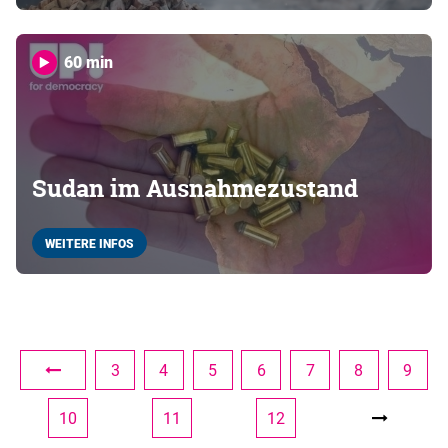
60 min
Sudan im Ausnahmezustand
WEITERE INFOS
3
4
5
6
7
8
9
10
11
12