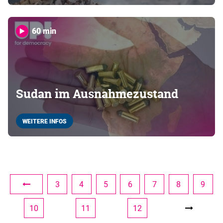
60 min
Sudan im Ausnahmezustand
WEITERE INFOS
3
4
5
6
7
8
9
10
11
12